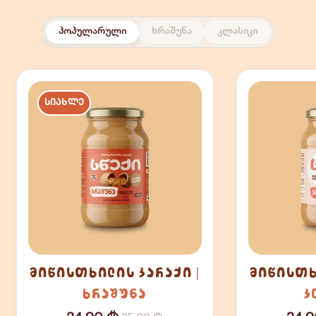
პოპულარული
ხრაშუნა
კლასიკი
ᲡᲘᲐᲮᲚᲔ
მიწისთხილის კარაქი |
ხრაშუნა
კ