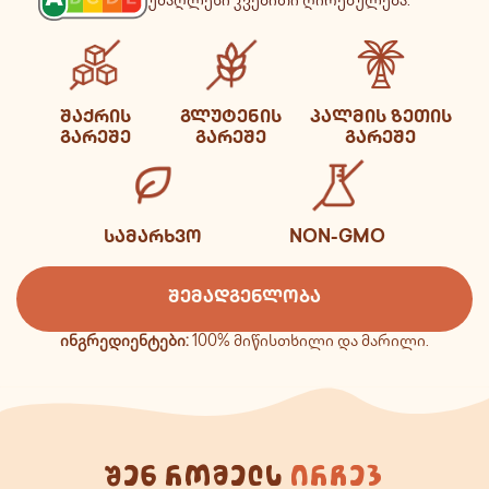
უმაღლესი კვებითი ღირებულება.
ᲨᲐᲥᲠᲘᲡ
ᲒᲚᲣᲢᲔᲜᲘᲡ
ᲞᲐᲚᲛᲘᲡ ᲖᲔᲗᲘᲡ
ᲒᲐᲠᲔᲨᲔ
ᲒᲐᲠᲔᲨᲔ
ᲒᲐᲠᲔᲨᲔ
ᲡᲐᲛᲐᲠᲮᲕᲝ
NON-GMO
ᲨᲔᲛᲐᲓᲒᲔᲜᲚᲝᲑᲐ
ინგრედიენტები:
100% მიწისთხილი და მარილი.
შენ რომელს
ირჩევ