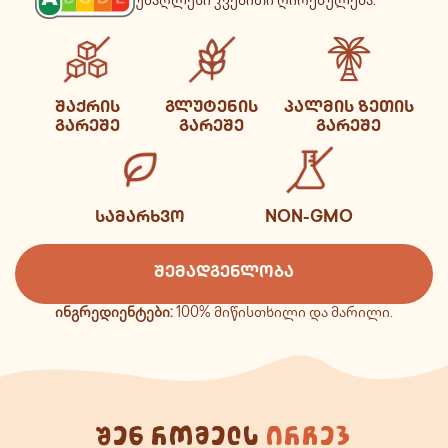
უმაღლესი კვებითი ღირებულება.
ᲨᲐᲥᲠᲘᲡ
ᲒᲚᲣᲢᲔᲜᲘᲡ
ᲞᲐᲚᲛᲘᲡ ᲖᲔᲗᲘᲡ
ᲒᲐᲠᲔᲨᲔ
ᲒᲐᲠᲔᲨᲔ
ᲒᲐᲠᲔᲨᲔ
ᲡᲐᲛᲐᲠᲮᲕᲝ
NON-GMO
ᲨᲔᲛᲐᲓᲒᲔᲜᲚᲝᲑᲐ
ინგრედიენტები:
100% მიწისთხილი და მარილი.
შენ რომელს
ირჩევ