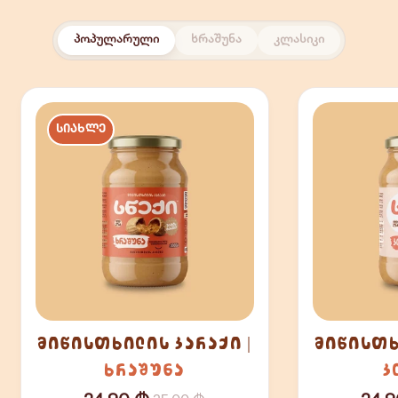
პოპულარული
ხრაშუნა
კლასიკი
ᲡᲘᲐᲮᲚᲔ
მიწისთხილის კარაქი |
ხრაშუნა
კ